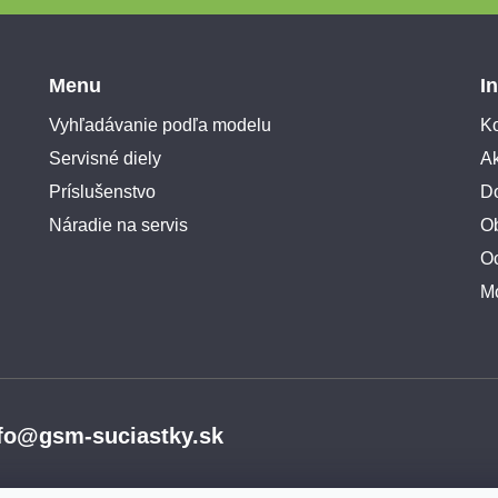
Menu
I
Vyhľadávanie podľa modelu
Ko
Servisné diely
A
Príslušenstvo
Do
Náradie na servis
O
O
M
fo@gsm-suciastky.sk