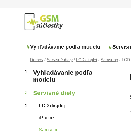
Prejsť na obsah
Vyhľadávanie podľa modelu
Servisn
Domov
/
Servisné diely
/
LCD displej
/
Samsung
/
LCD 
Bočný panel
Kategórie
Preskočiť kategórie
Vyhľadávanie podľa
modelu
Servisné diely
LCD displej
iPhone
Samsung