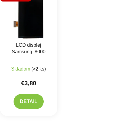
LCD displej
Samsung I8000
Omnia 2
Skladom
(>2 ks)
€3,80
DETAIL
Ovlád