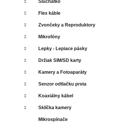
Slúchatko
Flex káble
Zvončeky a Reproduktory
Mikrofóny
Lepky - Lepiace pásky
Držiak SIM/SD karty
Kamery a Fotoaparáty
Senzor odtlačku prsta
Koaxiálny kábel
Sklíčka kamery
Mikrospínače