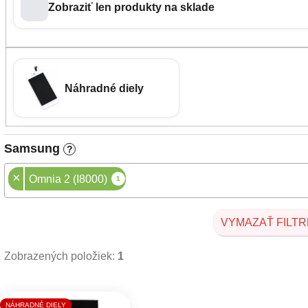
Zobraziť len produkty na sklade
Náhradné diely
Samsung
?
×
Omnia 2 (I8000)
1
VYMAZAŤ FILTR
Zobrazených položiek:
1
Výpis produktov
NÁHRADNÉ DIELY