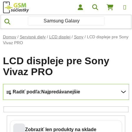
Prejsť na obsah
Hľadať
NÁKUP
Domov
/
Servisné diely
/
LCD displej
/
Sony
/
LCD displeje pre Sony
Vivaz PRO
LCD displeje pre Sony
Vivaz PRO
Radenie produktov
Radiť podľa:
Najpredávanejšie
Zobraziť len produkty na sklade