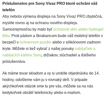
Príslušenstvo pre Sony Vivaz PRO ktoré ochráni váš
telefón
Aby nebola výmena displeja na Sony Vivaz PRO zbytočná,
myslite rovno aj na ochranu nového displeja.
Samozrejmosťou by malo byť
ochranné sklo alebo hydrogel
fóliu
. Proti pádom a škrabancom bude váš mobilný telefón v
bezpečí v
ochrannom puzdre
alebo v
silikónovom zadnom
kryte
. Môžete si tiež vybrať z našej ponuky
nabíjačiek a
nabíjacích káblov Sony
, držiakov, slúchadiel a ďalšieho
príslušenstva.
Ak máme tovar skladom a vy si urobíte objednávku do 14.
hodiny, odošleme vám ju v rovnaký deň. V prípade
akýchkoľvek otázok sme tu pre vás, môžete sa na nás
kedykoľvek obrátiť telefonicky alebo e-mailom.