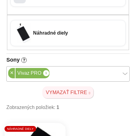
Náhradné diely
Sony
?
×
Vivaz PRO
1
VYMAZAŤ FILTRE
Zobrazených položiek:
1
Výpis produktov
NÁHRADNÉ DIELY