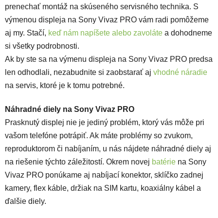
prenechať montáž na skúseného servisného technika. S
výmenou displeja na Sony Vivaz PRO vám radi pomôžeme
aj my. Stačí,
keď nám napíšete alebo zavoláte
a dohodneme
si všetky podrobnosti.
Ak by ste sa na výmenu displeja na Sony Vivaz PRO predsa
len odhodlali, nezabudnite si zaobstarať aj
vhodné náradie
na servis, ktoré je k tomu potrebné.
Náhradné diely na Sony Vivaz PRO
Prasknutý displej nie je jediný problém, ktorý vás môže pri
vašom telefóne potrápiť. Ak máte problémy so zvukom,
reproduktorom či nabíjaním, u nás nájdete náhradné diely aj
na riešenie týchto záležitostí. Okrem novej
batérie
na Sony
Vivaz PRO ponúkame aj nabíjací konektor, sklíčko zadnej
kamery, flex káble, držiak na SIM kartu, koaxiálny kábel a
ďalšie diely.