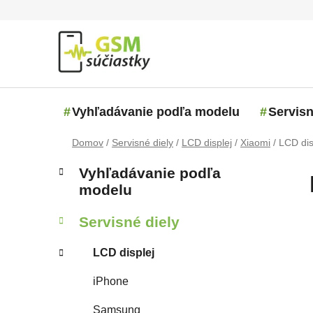
Prejsť na obsah
Vyhľadávanie podľa modelu
Servisn
Domov
/
Servisné diely
/
LCD displej
/
Xiaomi
/
LCD dis
Bočný panel
Kategórie
Preskočiť kategórie
Vyhľadávanie podľa
modelu
Servisné diely
LCD displej
iPhone
Samsung