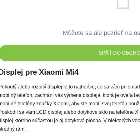
Môžete sa ale pozrieť na os
SPÄŤ DO OBCH
Displej pre Xiaomi Mi4
Puknutý alebo rozbitý displej je to najhoršie, čo sa vám pri sm
mobilný telefón, zachráni vás výmena displeja, ktorá je oveľa 
mobilné telefóny značky Xiaomi, aby ste mohli svoj telefón použ
Poškodil sa vám LCD displej alebo dotykové sklo na telefóne 
displej ktorého súčasťou je aj dotyková plocha. V niektorých ver
stredný rám.