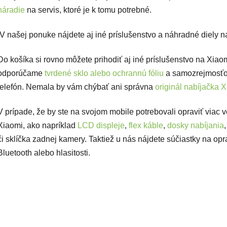
náradie
na servis, ktoré je k tomu potrebné.
V našej ponuke nájdete aj iné príslušenstvo a náhradné diely n
Do košíka si rovno môžete prihodiť aj iné príslušenstvo na Xiaom
odporúčame
tvrdené sklo alebo ochrannú fóliu
a samozrejmosťo
telefón. Nemala by vám chýbať ani správna
originál nabíjačka 
V prípade, že by ste na svojom mobile potrebovali opraviť viac 
Xiaomi, ako napríklad
LCD displeje
,
flex káble
,
dosky nabíjania
či sklíčka zadnej kamery. Taktiež u nás nájdete súčiastky na opr
Bluetooth alebo hlasitosti.