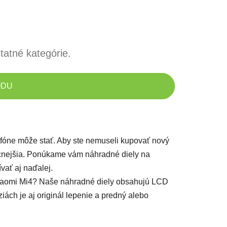
tatné kategórie.
ODU
artfóne môže stať. Aby ste nemuseli kupovať nový
lacnejšia. Ponúkame vám náhradné diely na
ívať aj naďalej.
Xiaomi Mi4? Naše náhradné diely obsahujú LCD
ziách je aj originál lepenie a predný alebo