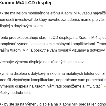
Xiaomi Mi4 LCD displej
Ak ste majiteľom mobilného telefónu Xiaomi Mi4, vašou najväčšou
nemuseli investovať do kúpy nového zariadenia, máme pre vás 
displej s dotykovým sklom.
Tento produkt obsahuje okrem LCD displeja na Xiaomi Mi4 aj do
kompletnú výmenu displeja s minimálnymi komplikáciami. Tento d
vaším Xiaomi Mi4, a poskytne vám rovnaký vizuálny a dotykový 
Nechajte výmenu displeja na skúsených technikov
Výmena displeja s dotykovým sklom na mobilných telefónoch zn
predišli zbytočným komplikáciám, odporúčame vám prenechať m
výmenou displeja na Xiaomi vám radi pomôžeme aj my. Stačí,
k
všetky podrobnosti.
Ak by ste sa na výmenu displeja na Xiaomi Mi4 predsa len odhod