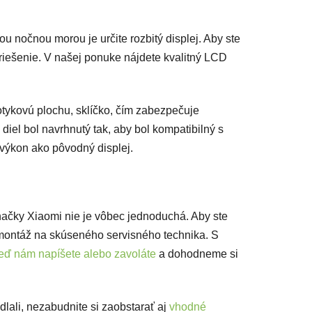
 nočnou morou je určite rozbitý displej. Aby ste
riešenie. V našej ponuke n
ájdete kvalitný LCD
tykovú plochu, sklíčko, čím zabezpečuje
iel bol navrhnutý tak, aby bol kompatibilný s
výkon ako pôvodný displej.
ačky Xiaomi nie je vôbec jednoduchá. Aby ste
ontáž na skúseného servisného technika. S
eď nám napíšete alebo zavoláte
a dohodneme si
lali, nezabudnite si zaobstarať aj
vhodné