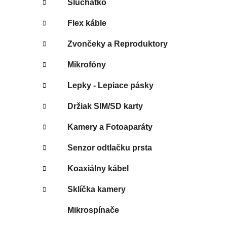
Slúchatko
Flex káble
Zvončeky a Reproduktory
Mikrofóny
Lepky - Lepiace pásky
Držiak SIM/SD karty
Kamery a Fotoaparáty
Senzor odtlačku prsta
Koaxiálny kábel
Sklíčka kamery
Mikrospínače