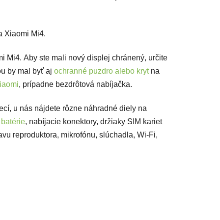
a Xiaomi Mi4.
i Mi4. Aby ste mali nový displej chránený, určite
u by mal byť aj
ochranné puzdro alebo kryt
na
Xiaomi
, prípadne bezdrôtová nabíjačka.
vecí, u nás nájdete rôzne náhradné diely na
,
batérie
, nabíjacie konektory, držiaky SIM kariet
avu reproduktora, mikrofónu, slúchadla, Wi-Fi,