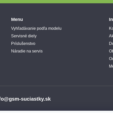
Menu
I
Vyhľadávanie podľa modelu
Ko
Servisné diely
A
Príslušenstvo
Do
Náradie na servis
O
O
M
fo@gsm-suciastky.sk