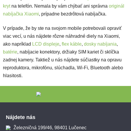
kryt
na telefón. Nemala by vám chýbať ani správna
originál
nabíjačka Xiaomi
, prípadne bezdrôtová nabíjačka.
V prípade, že by ste na svojom mobile potrebovali opraviť
viac vecí, u nás nájdete rôzne náhradné diely na Xiaomi,
ako napríklad
LCD displeje
,
flex káble
,
dosky nabíjania
,
batérie
, nabíjacie konektory, držiaky SIM kariet či sklíčka
zadnej kamery. Taktiež u nás nájdete súčiastky na opravu
reproduktora, mikrofónu, slúchadla, Wi-Fi, Bluetooth alebo
hlasitosti.
Zápätie
Nájdete nás
Železničná 199/46, 98401 Lučenec