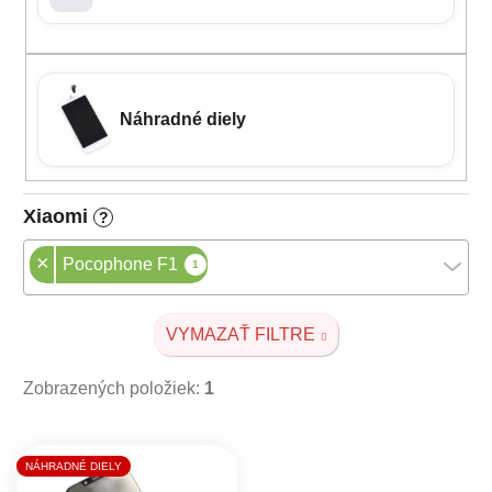
Náhradné diely
Xiaomi
?
×
Pocophone F1
1
VYMAZAŤ FILTRE
Zobrazených položiek:
1
Výpis produktov
NÁHRADNÉ DIELY