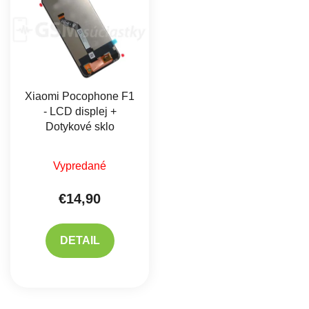
Xiaomi Pocophone F1
- LCD displej +
Dotykové sklo
Priemerné hodnotenie produktu je 5,0 z 5 hviez
Vypredané
€14,90
DETAIL