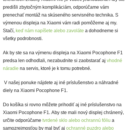
predišli zbytočným komplikáciám, odporúčame vám
prenechať montáž na skúseného servisného technika. S
výmenou displeja na Xiaomi vám radi pomôžeme aj my.
Stačí,
keď nám napíšete alebo zavoláte
a dohodneme si
všetky podrobnosti.
Ak by ste sa na výmenu displeja na Xiaomi Pocophone F1
predsa len odhodlali, nezabudnite si zaobstarať aj
vhodné
náradie
na servis, ktoré je k tomu potrebné.
V našej ponuke nájdete aj iné príslušenstvo a náhradné
diely na Xiaomi Pocophone F1.
Do košíka si rovno môžete prihodiť aj iné príslušenstvo na
Xiaomi Pocophone F1. Aby ste mali nový displej chránený,
určite odporúčame
tvrdené sklo alebo ochrannú fóliu
a
samozrejmosťou by mal byť aj
ochranné puzdro alebo