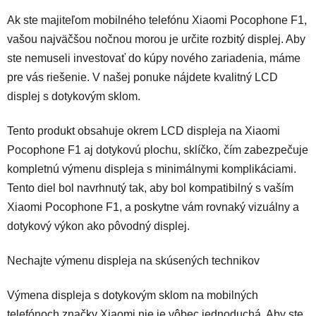
Ak ste majiteľom mobilného telefónu Xiaomi Pocophone F1,
vašou najväčšou nočnou morou je určite rozbitý displej. Aby
ste nemuseli investovať do kúpy nového zariadenia, máme
pre vás riešenie. V našej ponuke n
ájdete kvalitný LCD
displej s dotykovým sklom.
Tento produkt obsahuje okrem LCD displeja na Xiaomi
Pocophone F1 aj dotykovú plochu, sklíčko, čím zabezpečuje
kompletnú výmenu displeja s minimálnymi komplikáciami.
Tento diel bol navrhnutý tak, aby bol kompatibilný s vaším
Xiaomi Pocophone F1, a poskytne vám rovnaký vizuálny a
dotykový výkon ako pôvodný displej.
Nechajte výmenu displeja na skúsených technikov
Výmena displeja s dotykovým sklom na mobilných
telefónoch značky Xiaomi nie je vôbec jednoduchá. Aby ste