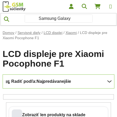
Prejsť na obsah
Hľadať
NÁKUP
Domov
/
Servisné diely
/
LCD displej
/
Xiaomi
/
LCD displeje pre
Xiaomi Pocophone F1
LCD displeje pre Xiaomi
Pocophone F1
Radenie produktov
Radiť podľa:
Najpredávanejšie
Zobraziť len produkty na sklade