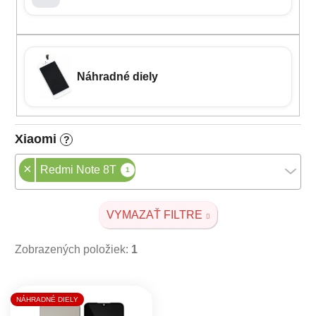
Náhradné diely
Xiaomi
?
×
Redmi Note 8T
1
VYMAZAŤ FILTRE
Zobrazených položiek:
1
Výpis produktov
NÁHRADNÉ DIELY