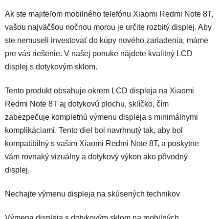
Ak ste majiteľom mobilného telefónu Xiaomi Redmi Note 8T,
vašou najväčšou nočnou morou je určite rozbitý displej. Aby
ste nemuseli investovať do kúpy nového zariadenia, máme
pre vás riešenie. V našej ponuke n
ájdete kvalitný LCD
displej s dotykovým sklom.
Tento produkt obsahuje okrem LCD displeja na Xiaomi
Redmi Note 8T aj dotykovú plochu, sklíčko, čím
zabezpečuje kompletnú výmenu displeja s minimálnymi
komplikáciami. Tento diel bol navrhnutý tak, aby bol
kompatibilný s vaším Xiaomi Redmi Note 8T, a poskytne
vám rovnaký vizuálny a dotykový výkon ako pôvodný
displej.
Nechajte výmenu displeja na skúsených technikov
Výmena displeja s dotykovým sklom na mobilných