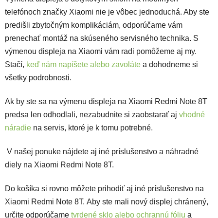
telefónoch značky Xiaomi nie je vôbec jednoduchá. Aby ste
predišli zbytočným komplikáciám, odporúčame vám
prenechať montáž na skúseného servisného technika. S
výmenou displeja na Xiaomi vám radi pomôžeme aj my.
Stačí,
keď nám napíšete alebo zavoláte
a dohodneme si
všetky podrobnosti.
Ak by ste sa na výmenu displeja na Xiaomi Redmi Note 8T
predsa len odhodlali, nezabudnite si zaobstarať aj
vhodné
náradie
na servis, ktoré je k tomu potrebné.
V našej ponuke nájdete aj iné príslušenstvo a náhradné
diely na Xiaomi Redmi Note 8T.
Do košíka si rovno môžete prihodiť aj iné príslušenstvo na
Xiaomi Redmi Note 8T. Aby ste mali nový displej chránený,
určite odporúčame
tvrdené sklo alebo ochrannú fóliu
a