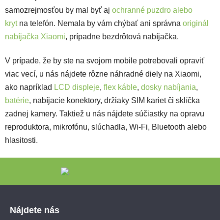
samozrejmosťou by mal byť aj
ochranné puzdro alebo
kryt
na telefón. Nemala by vám chýbať ani správna
originál
nabíjačka Xiaomi
, prípadne bezdrôtová nabíjačka.
V prípade, že by ste na svojom mobile potrebovali opraviť
viac vecí, u nás nájdete rôzne náhradné diely na Xiaomi,
ako napríklad
LCD displeje
,
flex káble
,
dosky nabíjania
,
batérie
, nabíjacie konektory, držiaky SIM kariet či sklíčka
zadnej kamery. Taktiež u nás nájdete súčiastky na opravu
reproduktora, mikrofónu, slúchadla, Wi-Fi, Bluetooth alebo
hlasitosti.
Zápätie
Nájdete nás