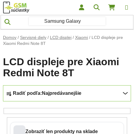
Prejsť na obsah
Hľadať
NÁKUP
Domov
/
Servisné diely
/
LCD displej
/
Xiaomi
/
LCD displeje pre
Xiaomi Redmi Note 8T
LCD displeje pre Xiaomi
Redmi Note 8T
Radenie produktov
Radiť podľa:
Najpredávanejšie
Zobraziť len produkty na sklade