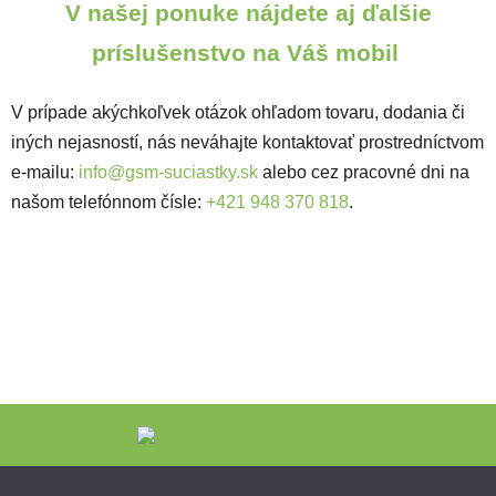
V našej ponuke nájdete aj ďalšie
príslušenstvo na Váš mobil
V prípade akýchkoľvek otázok ohľadom tovaru, dodania či
iných nejasností, nás neváhajte kontaktovať prostredníctvom
e-mailu:
info@gsm-suciastky.sk
alebo cez pracovné dni na
našom telefónnom čísle:
+421 948 370 818
.
Zápätie