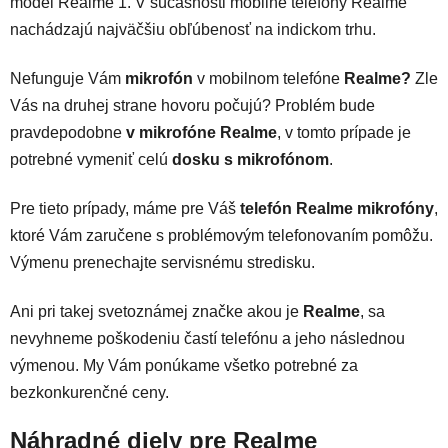
model Realme 1. V súčasnosti mobilné telefóny Realme
nachádzajú najväčšiu obľúbenosť na indickom trhu.
Nefunguje Vám
mikrofón
v mobilnom telefóne
Realme?
Zle
Vás na druhej strane hovoru počujú? Problém bude
pravdepodobne
v mikrofóne Realme
, v tomto prípade je
potrebné vymeniť celú
dosku s mikrofónom
.
Pre tieto prípady, máme pre Váš
telefón Realme mikrofóny
,
ktoré Vám zaručene s problémovým telefonovaním pomôžu.
Výmenu prenechajte servisnému stredisku.
Ani pri takej svetoznámej značke akou je
Realme
, sa
nevyhneme poškodeniu častí telefónu a jeho následnou
výmenou. My Vám ponúkame všetko potrebné za
bezkonkurenčné ceny.
Náhradné diely pre Realme