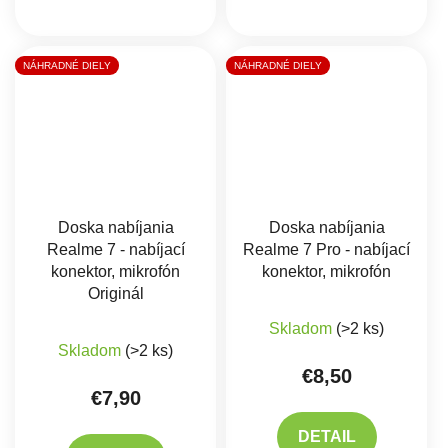
NÁHRADNÉ DIELY
NÁHRADNÉ DIELY
Doska nabíjania
Doska nabíjania
Realme 7 - nabíjací
Realme 7 Pro - nabíjací
konektor, mikrofón
konektor, mikrofón
Originál
Priemerné hodnote
Skladom
(>2 ks)
Priemerné hodnotenie produktu je 5,0 z 5 hviez
Skladom
(>2 ks)
€8,50
€7,90
DETAIL