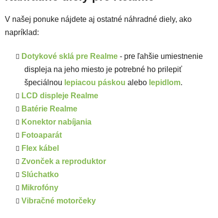
V našej ponuke nájdete aj ostatné náhradné diely, ako
napríklad:
Dotykové sklá pre Realme
- pre ľahšie umiestnenie
displeja na jeho miesto je potrebné ho prilepiť
špeciálnou
lepiacou páskou
alebo
lepidlom
.
LCD displeje Realme
Batérie Realme
Konektor nabíjania
Fotoaparát
Flex kábel
Zvonček a reproduktor
Slúchatko
Mikrofóny
Vibračné motorčeky