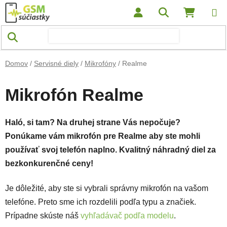
Prejsť na obsah
Hľadať
NÁKUP
Domov
/
Servisné diely
/
Mikrofóny
/
Realme
Mikrofón Realme
Haló, si tam? Na druhej strane Vás nepočuje?
Ponúkame vám mikrofón pre Realme aby ste mohli
používať svoj telefón naplno. Kvalitný náhradný diel
za
bezkonkurenčné ceny!
Je dôležité, aby ste si vybrali správny mikrofón na vašom
telefóne. Preto sme ich rozdelili podľa typu a značiek.
Prípadne skúste náš
vyhľadávač podľa modelu
.