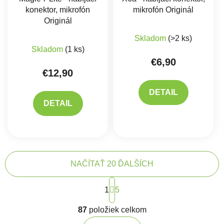
konektor, mikrofón
mikrofón Originál
Originál
Skladom
(>2 ks)
Priemerné hodnotenie produktu je 5,0 z 5 hviez
Skladom
(1 ks)
€6,90
€12,90
DETAIL
DETAIL
NAČÍTAŤ 20 ĎALŠÍCH
Stránkovanie
1
5
Ovládacie prvky výpisu
87
položiek celkom