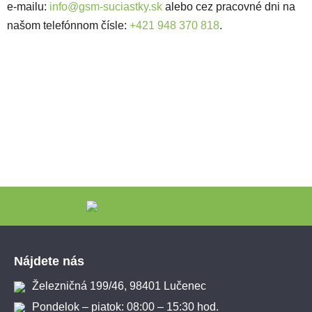
e-mailu:
info@gsm-suciastky.sk
alebo cez pracovné dni na
našom telefónnom čísle:
+421 948 370 818
.
Zápätie
Nájdete nás
Železničná 199/46, 98401 Lučenec
Pondelok – piatok: 08:00 – 15:30 hod.