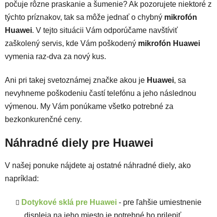
počuje rôzne praskanie a šumenie? Ak pozorujete niektoré z
týchto príznakov, tak sa môže jednať o chybný
mikrofón
Huawei
. V tejto situácii Vám odporúčame navštíviť
zaškolený servis, kde Vám poškodený
mikrofón Huawei
vymenia raz-dva za nový kus.
Ani pri takej svetoznámej značke akou je
Huawei
, sa
nevyhneme poškodeniu častí telefónu a jeho následnou
výmenou. My Vám ponúkame všetko potrebné za
bezkonkurenčné ceny.
Náhradné diely pre Huawei
V našej ponuke nájdete aj ostatné náhradné diely, ako
napríklad:
Dotykové sklá pre Huawei
- pre ľahšie umiestnenie
displeja na jeho miesto je potrebné ho prilepiť