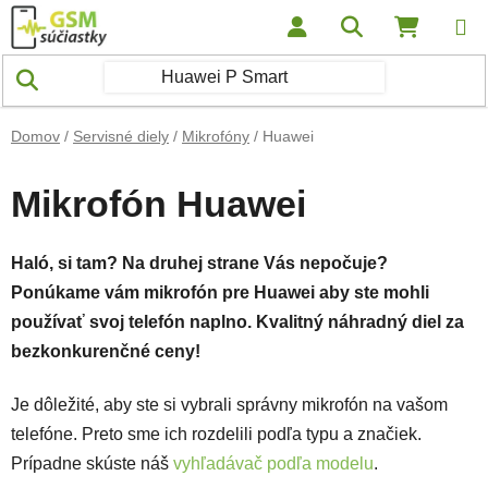
Prejsť na obsah
Hľadať
NÁKUP
Domov
/
Servisné diely
/
Mikrofóny
/
Huawei
Mikrofón Huawei
Haló, si tam? Na druhej strane Vás nepočuje?
Ponúkame vám mikrofón pre Huawei aby ste mohli
používať svoj telefón naplno. Kvalitný náhradný diel
za
bezkonkurenčné ceny!
Je dôležité, aby ste si vybrali správny mikrofón na vašom
telefóne. Preto sme ich rozdelili podľa typu a značiek.
Prípadne skúste náš
vyhľadávač podľa modelu
.