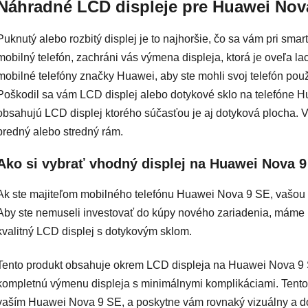
Náhradné LCD displeje pre Huawei Nov
Puknutý alebo rozbitý displej je to najhoršie, čo sa vám pri sm
mobilný telefón, zachráni vás výmena displeja, ktorá je oveľa 
mobilné telefóny značky Huawei, aby ste mohli svoj telefón použ
Poškodil sa vám LCD displej alebo dotykové sklo na telefóne
obsahujú LCD displej ktorého súčasťou je aj dotyková plocha. V n
predný alebo stredný rám.
Ako si vybrať vhodný displej na Huawei Nova 9
Ak ste majiteľom mobilného telefónu Huawei Nova 9 SE, vašou n
Aby ste nemuseli investovať do kúpy nového zariadenia, máme p
kvalitný LCD displej s dotykovým sklom.
Tento produkt obsahuje okrem LCD displeja na Huawei Nova 9 S
kompletnú výmenu displeja s minimálnymi komplikáciami. Tento d
vaším Huawei Nova 9 SE, a poskytne vám rovnaký vizuálny a do