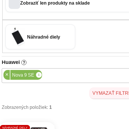
Zobraziť len produkty na sklade
Náhradné diely
Huawei
?
×
Nova 9 SE
1
VYMAZAŤ FILTR
Zobrazených položiek:
1
Výpis produktov
NÁHRADNÉ DIELY