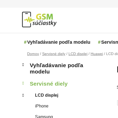
Prejsť na obsah
Vyhľadávanie podľa modelu
Servisn
Domov
/
Servisné diely
/
LCD displej
/
Huawei
/
LCD di
Bočný panel
Kategórie
Preskočiť kategórie
Vyhľadávanie podľa
modelu
Servisné diely
LCD displej
iPhone
Samsung