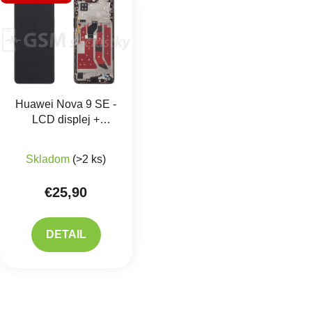
Huawei Nova 9 SE -
LCD displej +
dotykové sklo
Priemerné hodnotenie produktu je 5,0 z 5 hviezdič
Skladom
(>2 ks)
€25,90
DETAIL
Ovlád