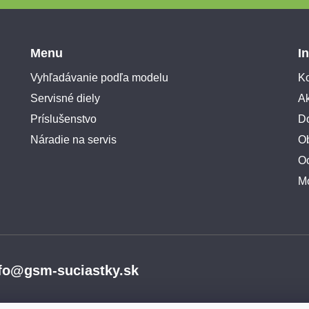
Menu
I
Vyhľadávanie podľa modelu
Ko
Servisné diely
A
Príslušenstvo
Do
Náradie na servis
O
O
M
fo@gsm-suciastky.sk