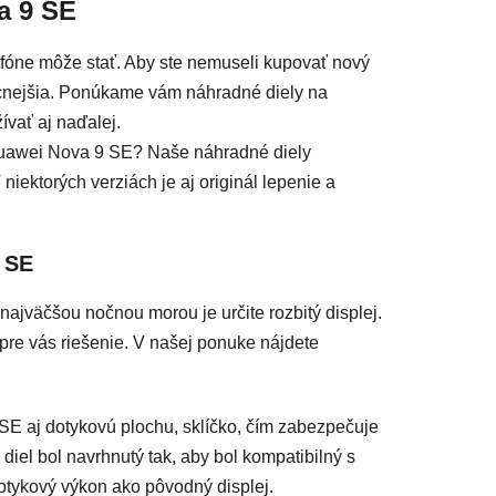
a 9 SE
artfóne môže stať. Aby ste nemuseli kupovať nový
lacnejšia. Ponúkame vám náhradné diely na
ívať aj naďalej.
 Huawei Nova 9 SE? Naše náhradné diely
iektorých verziách je aj originál lepenie a
 SE
ajväčšou nočnou morou je určite rozbitý displej.
re vás riešenie. V našej ponuke n
ájdete
E aj dotykovú plochu, sklíčko, čím zabezpečuje
iel bol navrhnutý tak, aby bol kompatibilný s
tykový výkon ako pôvodný displej.