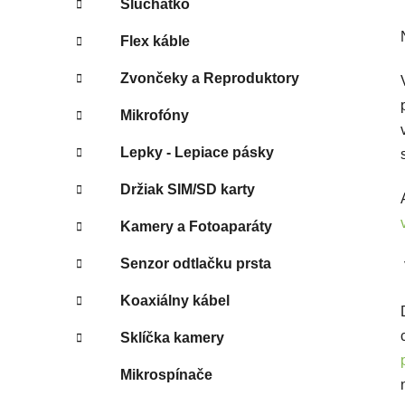
Slúchatko
Flex káble
Zvončeky a Reproduktory
Mikrofóny
Lepky - Lepiace pásky
Držiak SIM/SD karty
Kamery a Fotoaparáty
Senzor odtlačku prsta
Koaxiálny kábel
Sklíčka kamery
Mikrospínače