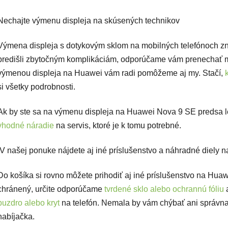
Nechajte výmenu displeja na skúsených technikov
Výmena displeja s dotykovým sklom na mobilných telefónoch zn
predišli zbytočným komplikáciám, odporúčame vám prenechať m
výmenou displeja na Huawei vám radi pomôžeme aj my. Stačí,
si všetky podrobnosti.
Ak by ste sa na výmenu displeja na Huawei Nova 9 SE predsa le
vhodné náradie
na servis, ktoré je k tomu potrebné.
V našej ponuke nájdete aj iné príslušenstvo a náhradné diely
Do košíka si rovno môžete prihodiť aj iné príslušenstvo na Huaw
chránený, určite odporúčame
tvrdené sklo alebo ochrannú fóliu
a
puzdro alebo kryt
na telefón. Nemala by vám chýbať ani správn
nabíjačka.