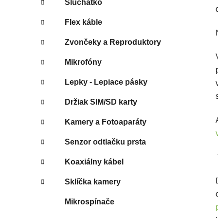
Slúchatko
Flex káble
Zvončeky a Reproduktory
Mikrofóny
Lepky - Lepiace pásky
Držiak SIM/SD karty
Kamery a Fotoaparáty
Senzor odtlačku prsta
Koaxiálny kábel
Sklíčka kamery
Mikrospínače