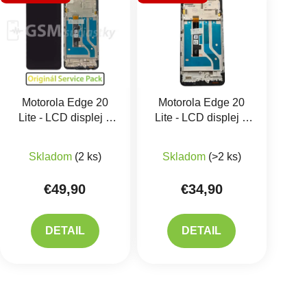
Motorola Edge 20
Motorola Edge 20
Lite - LCD displej +
Lite - LCD displej +
Dotykové sklo a Rám
Dotykové sklo a Rám
Priemerné hodnotenie produktu je 5,0 z 5 hviezdič
Priemerné hodnotenie 
Originál
Skladom
(2 ks)
Skladom
(>2 ks)
€49,90
€34,90
DETAIL
DETAIL
Ovlád