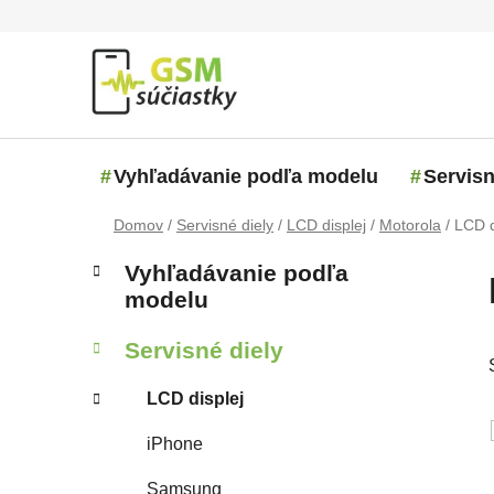
Prejsť na obsah
Vyhľadávanie podľa modelu
Servisn
Domov
/
Servisné diely
/
LCD displej
/
Motorola
/
LCD d
Bočný panel
Kategórie
Preskočiť kategórie
Vyhľadávanie podľa
modelu
Servisné diely
LCD displej
iPhone
Samsung