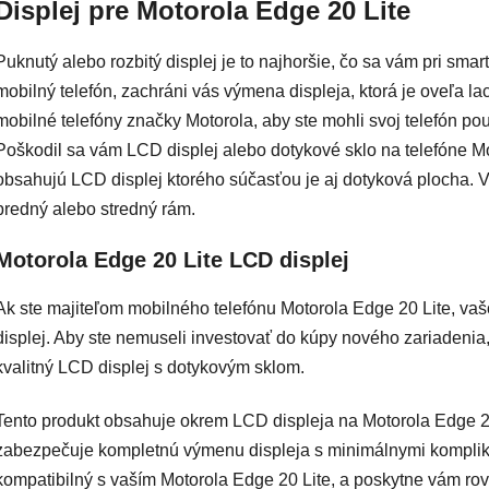
Displej pre Motorola Edge 20 Lite
Puknutý alebo rozbitý displej je to najhoršie, čo sa vám pri sm
mobilný telefón, zachráni vás výmena displeja, ktorá je oveľa 
mobilné telefóny značky Motorola, aby ste mohli svoj telefón pou
Poškodil sa vám LCD displej alebo dotykové sklo na telefóne M
obsahujú LCD displej ktorého súčasťou je aj dotyková plocha. V n
predný alebo stredný rám.
Motorola Edge 20 Lite LCD displej
Ak ste majiteľom mobilného telefónu Motorola Edge 20 Lite, vaš
displej. Aby ste nemuseli investovať do kúpy nového zariadenia
kvalitný LCD displej s dotykovým sklom.
Tento produkt obsahuje okrem LCD displeja na Motorola Edge 20 
zabezpečuje kompletnú výmenu displeja s minimálnymi komplikác
kompatibilný s vaším Motorola Edge 20 Lite, a poskytne vám ro