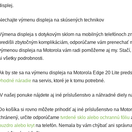
displej.
Nechajte výmenu displeja na skúsených technikov
Výmena displeja s dotykovým sklom na mobilných telefónoch zn
predišli zbytočným komplikáciám, odporúčame vám prenechať m
výmenou displeja na Motorola vám radi pomôžeme aj my. Stačí
si všetky podrobnosti.
Ak by ste sa na výmenu displeja na Motorola Edge 20 Lite predsa
vhodné náradie
na servis, ktoré je k tomu potrebné.
V našej ponuke nájdete aj iné príslušenstvo a náhradné diely n
Do košíka si rovno môžete prihodiť aj iné príslušenstvo na Motor
chránený, určite odporúčame
tvrdené sklo alebo ochrannú fóliu
a
puzdro alebo kryt
na telefón. Nemala by vám chýbať ani správn