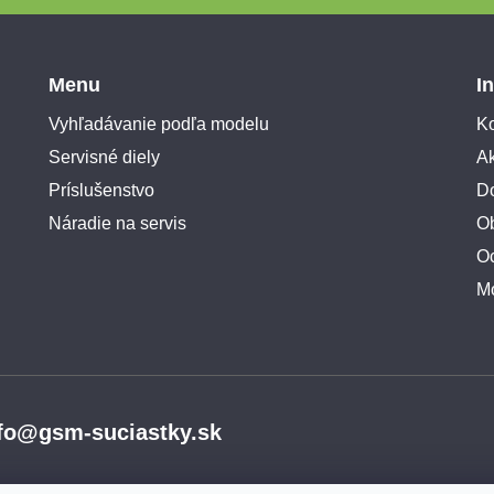
Menu
I
Vyhľadávanie podľa modelu
Ko
Servisné diely
A
Príslušenstvo
Do
Náradie na servis
O
O
M
fo@gsm-suciastky.sk