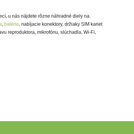
vecí, u nás nájdete rôzne náhradné diely na
a
,
batérie
, nabíjacie konektory, držiaky SIM kariet
avu reproduktora, mikrofónu, slúchadla, Wi-Fi,