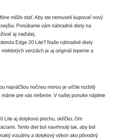
artfóne môže stať. Aby ste nemuseli kupovať nový
lacnejšia. Ponúkame vám náhradné diely na
žívať aj naďalej.
otorola Edge 20 Lite? Naše náhradné diely
iektorých verziách je aj originál lepenie a
ou najväčšou nočnou morou je určite rozbitý
, máme pre vás riešenie. V našej ponuke n
ájdete
Lite aj dotykovú plochu, sklíčko, čím
iami. Tento diel bol navrhnutý tak, aby bol
vnaký vizuálny a dotykový výkon ako pôvodný