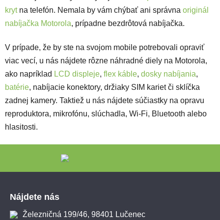
kryt
na telefón. Nemala by vám chýbať ani správna
originál
nabíjačka Motorola
, prípadne bezdrôtová nabíjačka.
V prípade, že by ste na svojom mobile potrebovali opraviť
viac vecí, u nás nájdete rôzne náhradné diely na Motorola,
ako napríklad
LCD displeje
,
flex káble
,
dosky nabíjania
,
batérie
, nabíjacie konektory, držiaky SIM kariet či sklíčka
zadnej kamery. Taktiež u nás nájdete súčiastky na opravu
reproduktora, mikrofónu, slúchadla, Wi-Fi, Bluetooth alebo
hlasitosti.
Zápätie
Nájdete nás
Železničná 199/46, 98401 Lučenec