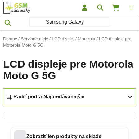
Prejsť na obsah
Hľadať
NÁKUP
Domov
/
Servisné diely
/
LCD displej
/
Motorola
/
LCD displeje pre
Motorola Moto G 5G
LCD displeje pre Motorola
Moto G 5G
Radenie produktov
Radiť podľa:
Najpredávanejšie
Zobraziť len produkty na sklade