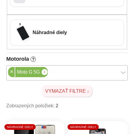
Náhradné diely
Motorola
?
×
Moto G 5G
2
VYMAZAŤ FILTRE
Zobrazených položiek:
2
Výpis produktov
NÁHRADNÉ DIELY
NÁHRADNÉ DIELY