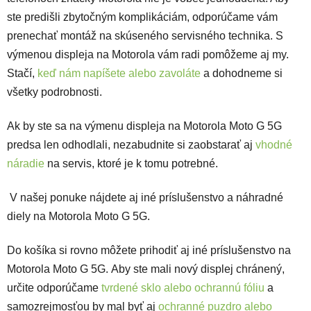
ste predišli zbytočným komplikáciám, odporúčame vám
prenechať montáž na skúseného servisného technika. S
výmenou displeja na Motorola vám radi pomôžeme aj my.
Stačí,
keď nám napíšete alebo zavoláte
a dohodneme si
všetky podrobnosti.
Ak by ste sa na výmenu displeja na Motorola Moto G 5G
predsa len odhodlali, nezabudnite si zaobstarať aj
vhodné
náradie
na servis, ktoré je k tomu potrebné.
V našej ponuke nájdete aj iné príslušenstvo a náhradné
diely na Motorola Moto G 5G.
Do košíka si rovno môžete prihodiť aj iné príslušenstvo na
Motorola Moto G 5G. Aby ste mali nový displej chránený,
určite odporúčame
tvrdené sklo alebo ochrannú fóliu
a
samozrejmosťou by mal byť aj
ochranné puzdro alebo