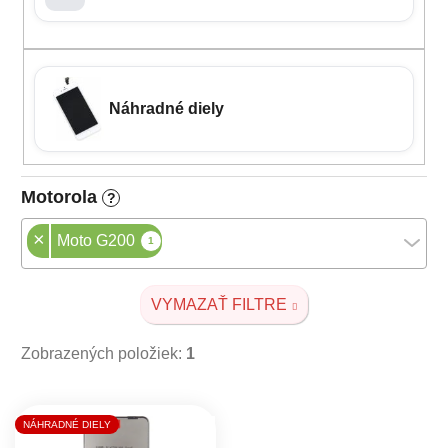
Náhradné diely
Motorola
?
×
Moto G200
1
VYMAZAŤ FILTRE
Zobrazených položiek:
1
Výpis produktov
NÁHRADNÉ DIELY