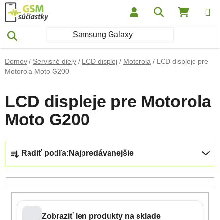
Prejsť na obsah
Hľadať
NÁKUP
Domov
/
Servisné diely
/
LCD displej
/
Motorola
/
LCD displeje pre
Motorola Moto G200
LCD displeje pre Motorola
Moto G200
Radenie produktov
Radiť podľa:
Najpredávanejšie
Zobraziť len produkty na sklade