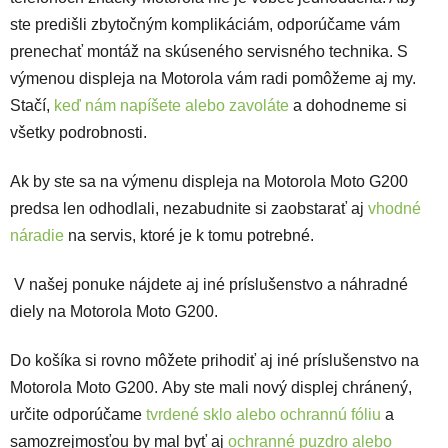
ste predišli zbytočným komplikáciám, odporúčame vám
prenechať montáž na skúseného servisného technika. S
výmenou displeja na Motorola vám radi pomôžeme aj my.
Stačí,
keď nám napíšete alebo zavoláte
a dohodneme si
všetky podrobnosti.
Ak by ste sa na výmenu displeja na Motorola Moto G200
predsa len odhodlali, nezabudnite si zaobstarať aj
vhodné
náradie
na servis, ktoré je k tomu potrebné.
V našej ponuke nájdete aj iné príslušenstvo a náhradné
diely na Motorola Moto G200.
Do košíka si rovno môžete prihodiť aj iné príslušenstvo na
Motorola Moto G200. Aby ste mali nový displej chránený,
určite odporúčame
tvrdené sklo alebo ochrannú fóliu
a
samozrejmosťou by mal byť aj
ochranné puzdro alebo