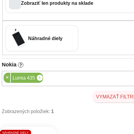
Zobraziť len produkty na sklade
Náhradné diely
Nokia
?
×
Lumia 435
1
VYMAZAŤ FILTR
Zobrazených položiek:
1
Výpis produktov
NÁHRADNÉ DIELY