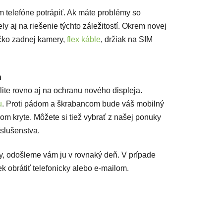
om telefóne potrápiť. Ak máte problémy so
y aj na riešenie týchto záležitostí. Okrem novej
íčko zadnej kamery,
flex káble
, držiak na SIM
n
te rovno aj na ochranu nového displeja.
u
. Proti pádom a škrabancom bude váš mobilný
om kryte
. Môžete si tiež vybrať z našej ponuky
íslušenstva.
y, odošleme vám ju v rovnaký deň. V prípade
 obrátiť telefonicky alebo e-mailom.