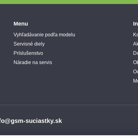
Menu
I
Vyhľadávanie podľa modelu
Ko
Servisné diely
A
Príslušenstvo
Do
Náradie na servis
O
O
M
fo@gsm-suciastky.sk