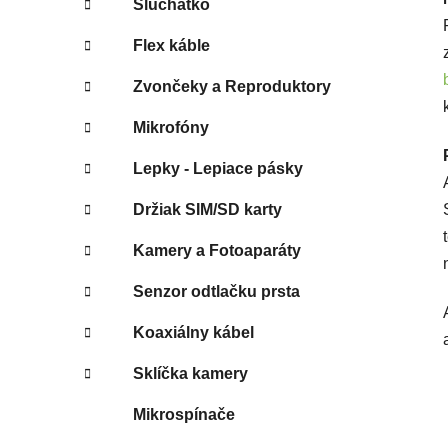
Slúchatko
Flex káble
Zvončeky a Reproduktory
Mikrofóny
Lepky - Lepiace pásky
Držiak SIM/SD karty
Kamery a Fotoaparáty
Senzor odtlačku prsta
Koaxiálny kábel
Sklíčka kamery
Mikrospínače