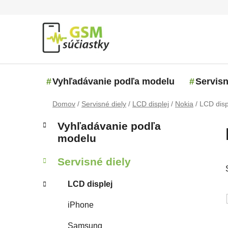
Prejsť na obsah
Vyhľadávanie podľa modelu
Servisn
Domov
/
Servisné diely
/
LCD displej
/
Nokia
/
LCD disp
Bočný panel
Kategórie
Preskočiť kategórie
Vyhľadávanie podľa
modelu
Servisné diely
LCD displej
iPhone
Samsung