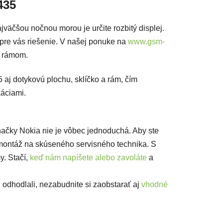
435
väčšou nočnou morou je určite rozbitý displej.
pre vás riešenie. V našej ponuke na
www.gsm-
a rámom.
aj dotykovú plochu, sklíčko a rám, čím
káciami.
ačky Nokia nie je vôbec jednoduchá. Aby ste
ontáž na skúseného servisného technika. S
. Stačí,
keď nám napíšete alebo zavoláte
a
odhodlali, nezabudnite si zaobstarať aj
vhodné