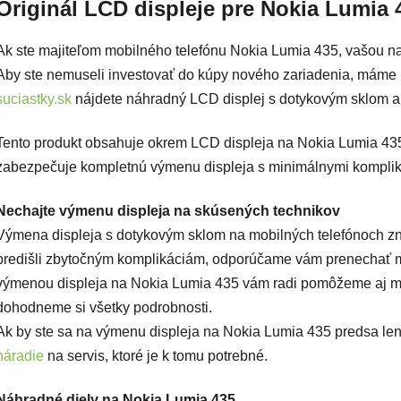
Originál LCD displeje pre Nokia Lumia 
Ak ste majiteľom mobilného telefónu Nokia Lumia 435, vašou naj
Aby ste nemuseli investovať do kúpy nového zariadenia, máme 
suciastky.sk
nájdete náhradný LCD displej s dotykovým sklom 
Tento produkt obsahuje okrem LCD displeja na Nokia Lumia 435 
zabezpečuje kompletnú výmenu displeja s minimálnymi kompli
Nechajte výmenu displeja na skúsených technikov
Výmena displeja s dotykovým sklom na mobilných telefónoch zn
predišli zbytočným komplikáciám, odporúčame vám prenechať m
výmenou displeja na Nokia Lumia 435 vám radi pomôžeme aj my
dohodneme si všetky podrobnosti.
Ak by ste sa na výmenu displeja na Nokia Lumia 435 predsa len 
náradie
na servis, ktoré je k tomu potrebné.
Náhradné diely na Nokia Lumia 435