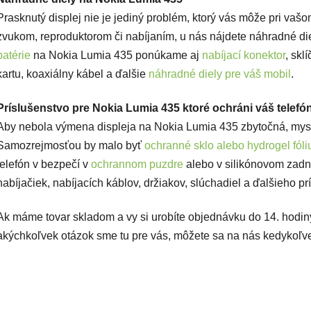
Prasknutý displej nie je jediný problém, ktorý vás môže pri vaš
zvukom, reproduktorom či nabíjaním, u nás nájdete náhradné diel
batérie
na Nokia Lumia 435 ponúkame aj
nabíjací konektor
, skl
kartu, koaxiálny kábel a ďalšie
náhradné diely pre váš mobil
.
Príslušenstvo pre Nokia Lumia 435 ktoré ochráni váš telefó
Aby nebola výmena displeja na Nokia Lumia 435 zbytočná, mysli
Samozrejmosťou by malo byť
ochranné sklo alebo hydrogel fóli
telefón v bezpečí v
ochrannom puzdre
alebo v
silikónovom zadn
nabíjačiek, nabíjacích káblov, držiakov, slúchadiel a ďalšieho pr
Ak máme tovar skladom a vy si urobíte objednávku do 14. hodin
akýchkoľvek otázok sme tu pre vás, môžete sa na nás kedykoľvek