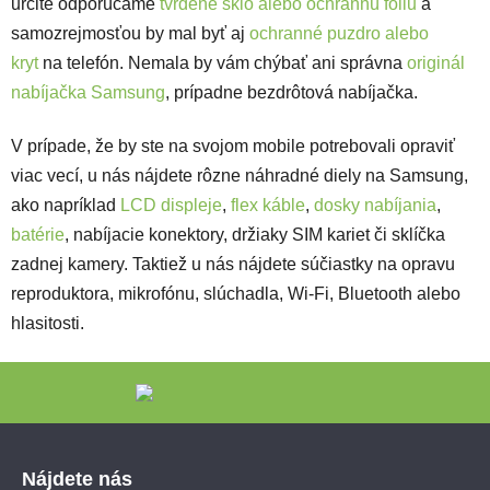
určite odporúčame
tvrdené sklo alebo ochrannú fóliu
a
samozrejmosťou by mal byť aj
ochranné puzdro alebo
kryt
na telefón. Nemala by vám chýbať ani správna
originál
nabíjačka Samsung
, prípadne bezdrôtová nabíjačka.
V prípade, že by ste na svojom mobile potrebovali opraviť
viac vecí, u nás nájdete rôzne náhradné diely na Samsung,
ako napríklad
LCD displeje
,
flex káble
,
dosky nabíjania
,
batérie
, nabíjacie konektory, držiaky SIM kariet či sklíčka
zadnej kamery. Taktiež u nás nájdete súčiastky na opravu
reproduktora, mikrofónu, slúchadla, Wi-Fi, Bluetooth alebo
hlasitosti.
Zápätie
Nájdete nás