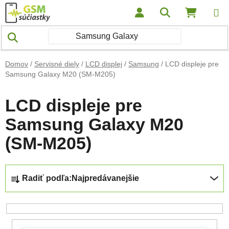
Prejsť na obsah
Hľadať
NÁKUP
Domov
/
Servisné diely
/
LCD displej
/
Samsung
/
LCD displeje pre
Samsung Galaxy M20 (SM-M205)
LCD displeje pre
Samsung Galaxy M20
(SM-M205)
Radenie produktov
Radiť podľa:
Najpredávanejšie