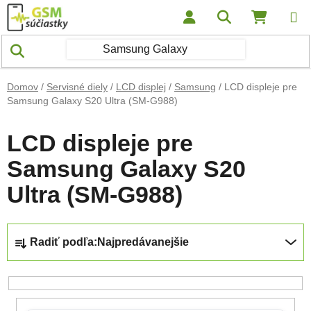
Prejsť na obsah
Hľadať
NÁKUP
Domov
/
Servisné diely
/
LCD displej
/
Samsung
/
LCD displeje pre
Samsung Galaxy S20 Ultra (SM-G988)
LCD displeje pre
Samsung Galaxy S20
Ultra (SM-G988)
Radenie produktov
Radiť podľa:
Najpredávanejšie