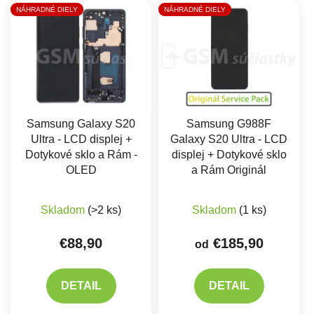
Výpis produktov
NÁHRADNÉ DIELY
NÁHRADNÉ DIELY
Samsung Galaxy S20
Samsung G988F
Ultra - LCD displej +
Galaxy S20 Ultra - LCD
Dotykové sklo a Rám -
displej + Dotykové sklo
OLED
a Rám Originál
Priemerné hodnotenie produktu je 4,0 z 5 hviez
Priemerné hodnote
Skladom
(>2 ks)
Skladom
(1 ks)
€88,90
€185,90
od
DETAIL
DETAIL