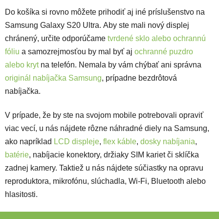
Do košíka si rovno môžete prihodiť aj iné príslušenstvo na
Samsung Galaxy S20 Ultra. Aby ste mali nový displej
chránený, určite odporúčame
tvrdené sklo alebo ochrannú
fóliu
a samozrejmosťou by mal byť aj
ochranné puzdro
alebo kryt
na telefón. Nemala by vám chýbať ani správna
originál nabíjačka Samsung
, prípadne bezdrôtová
nabíjačka.
V prípade, že by ste na svojom mobile potrebovali opraviť
viac vecí, u nás nájdete rôzne náhradné diely na Samsung,
ako napríklad
LCD displeje
,
flex káble
,
dosky nabíjania
,
batérie
, nabíjacie konektory, držiaky SIM kariet či sklíčka
zadnej kamery. Taktiež u nás nájdete súčiastky na opravu
reproduktora, mikrofónu, slúchadla, Wi-Fi, Bluetooth alebo
hlasitosti.