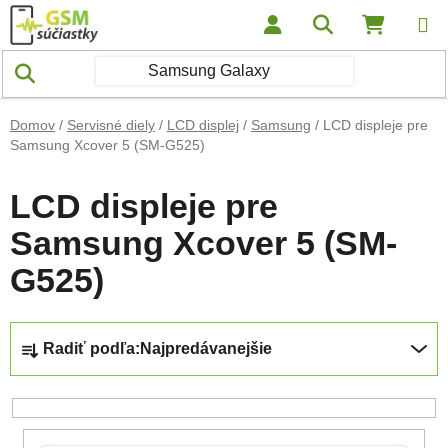
Prejsť na obsah
Hľadať
NÁKUP
Domov
/
Servisné diely
/
LCD displej
/
Samsung
/
LCD displeje pre
Samsung Xcover 5 (SM-G525)
LCD displeje pre
Samsung Xcover 5 (SM-
G525)
Radenie produktov
Radiť podľa:
Najpredávanejšie