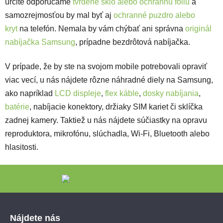
určite odporúčame
tvrdené sklo alebo ochrannú fóliu
a
samozrejmosťou by mal byť aj
ochranné puzdro alebo
kryt
na telefón. Nemala by vám chýbať ani správna
originál
nabíjačka Samsung
, prípadne bezdrôtová nabíjačka.
V prípade, že by ste na svojom mobile potrebovali opraviť
viac vecí, u nás nájdete rôzne náhradné diely na Samsung,
ako napríklad
LCD displeje
,
flex káble
,
dosky nabíjania
,
batérie
, nabíjacie konektory, držiaky SIM kariet či sklíčka
zadnej kamery. Taktiež u nás nájdete súčiastky na opravu
reproduktora, mikrofónu, slúchadla, Wi-Fi, Bluetooth alebo
hlasitosti.
Zápätie
Nájdete nás